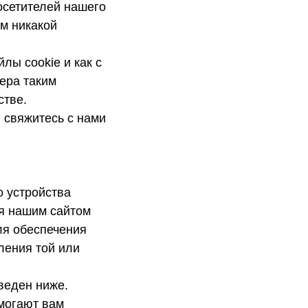
осетителей нашего
ем никакой
лы cookie и как с
ера таким
стве.
, свяжитесь с нами
о устройства
я нашим сайтом
ля обеспечения
ления той или
веден ниже.
могают вам