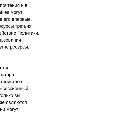
почтения и в
kies могут
е его впервые.
есурсы третьих
ействие Политики.
льзования
угие ресурсы,
стве
ратора
тройстве в
 «сессионный»
 только вы
kie являются
ни могут