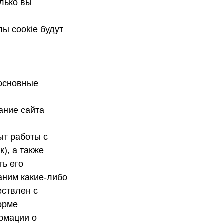
лько вы
ы cookie будут
основные
ание сайта
ыт работы с
), а также
ть его
аним какие-либо
ествлен с
орме
рмации о