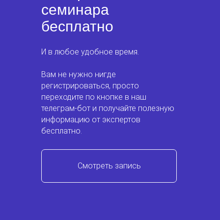
семинара
бесплатно
И в любое удобное время.
Вам не нужно нигде
Содержание
Сайт Аудиторско
«Капитал»
регистрироваться, просто
Спикеры
Сайт Аутсорсин
переходите по кнопке в наш
центра
телеграм-бот и получайте полезную
«Основа Капитал
информацию от экспертов
Курс «Деньги в 
бесплатно.
приумножить
О семинаре
и сохранить»
Книга «Считай и
Смотреть запись
аксиомы предпр