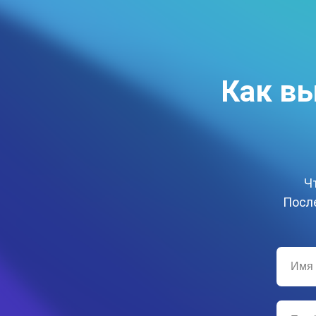
Как вы
Ч
После