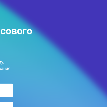
нсового
у.
вания.